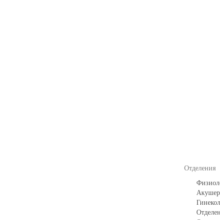
Отделения
Физиоло
Акушерс
Гинекол
Отделе